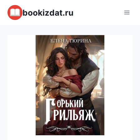
Перейти
bookizdat.ru
к
содержимому