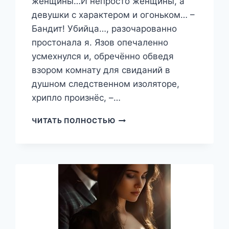
женщины…И непросто женщины, а
девушки с характером и огоньком… –
Бандит! Убийца…, разочарованно
простонала я. Язов опечаленно
усмехнулся и, обречённо обведя
взором комнату для свиданий в
душном следственном изоляторе,
хрипло произнёс, –…
СТРАСТНЫЕ
ЧИТАТЬ ПОЛНОСТЬЮ
ТАНЦЫ
НА
ОСКОЛКАХ
ЛЮБВИ,
КАРИНА
ВОЛК