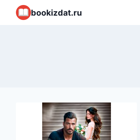
Перейти
bookizdat.ru
к
содержимому