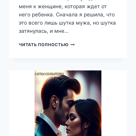
меня к женщине, которая ждет от
него ребенка. Сначала я решила, что
это всего лишь шутка мужа, но шутка
затянулась, и мне…
В
ЧИТАТЬ ПОЛНОСТЬЮ
ОЖИДАНИИ
ЧУДА
ИЛИ
КАК
СКРЫТЬ
БЕРЕМЕННОСТЬ
ОТ
БОССА,
AMIRA
ALEXEEVNA