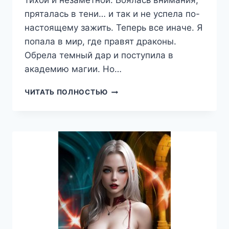
тихой и незаметной. Боялась внимания,
пряталась в тени… и так и не успела по-
настоящему зажить. Теперь все иначе. Я
попала в мир, где правят драконы.
Обрела темный дар и поступила в
академию магии. Но…
ВТОРОЙ
ЧИТАТЬ ПОЛНОСТЬЮ
ШАНС
ДЛЯ
ТИХОНИ,
ИЛИ
Я
НЕНАВИЖУ
ТЕБЯ,
ДРАКОН,
ИВИНА
КАШМИР