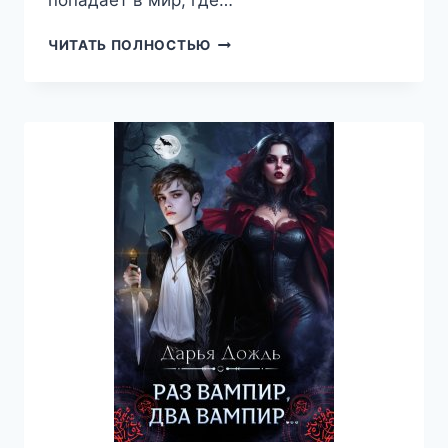
попадает в мир, где…
АСТЕРИЙ:
ЧИТАТЬ ПОЛНОСТЬЮ
НЕ
СТОЙ
У
МАГА
НА
ПУТИ!
(3),
ЭРЛИ
МОУРИ