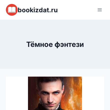
Перейти
bookizdat.ru
к
содержимому
Тёмное фэнтези