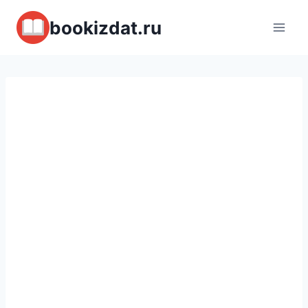
Перейти
bookizdat.ru
к
содержимому