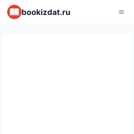
Перейти
bookizdat.ru
к
содержимому