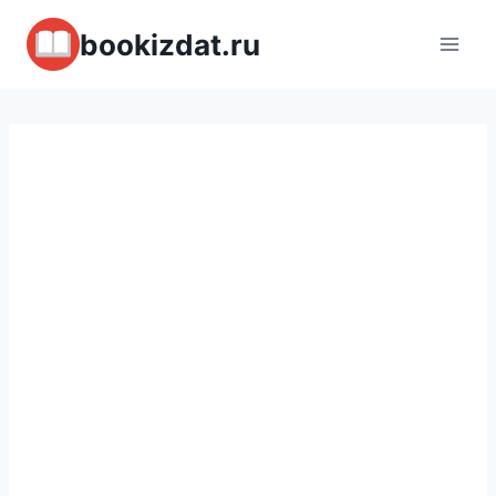
Перейти
bookizdat.ru
к
содержимому