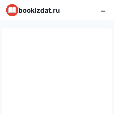
Перейти
bookizdat.ru
к
содержимому