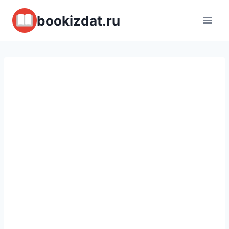
Перейти
bookizdat.ru
к
содержимому