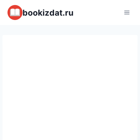
Перейти
bookizdat.ru
к
содержимому