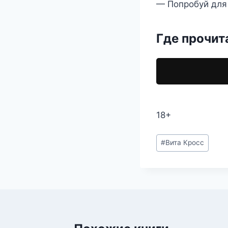
— Попробуй для
Где прочит
18+
Метки
#
Вита Кросс
записи: