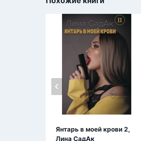
Похожие книги
Янтарь в моей крови 2,
, Ольга
Лина СадАк