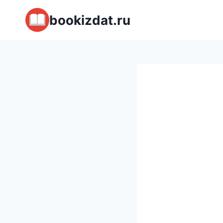
Перейти
bookizdat.ru
к
содержимому