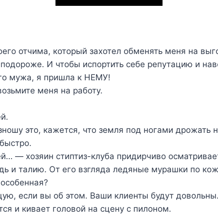
оего отчима, который захотел обменять меня на вы
 подороже. И чтобы испортить себе репутацию и нав
го мужа, я пришла к НЕМУ!
озьмите меня на работу.
й.
зношу это, кажется, что земля под ногами дрожать 
 быстро.
й… — хозяин стиптиз-клуба придирчиво осматривает
удь и талию. От его взгляда ледяные мурашки по кож
 особенная?
ую, если вы об этом. Ваши клиенты будут довольны
я и кивает головой на сцену с пилоном.