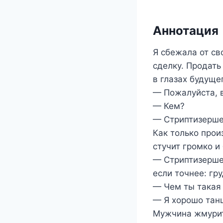
Аннотация
Я сбежала от св
сделку. Продать
в глазах будуще
— Пожалуйста, в
— Кем?
— Стриптизерше
Как только прои
стучит громко и
— Стриптизерше
если точнее: гр
— Чем ты такая
— Я хорошо танц
Мужчина жмуритс