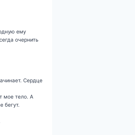
годную ему
сегда очернить
начинает. Сердце
 мое тело. А
е бегут.
.