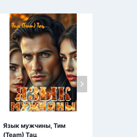
Язык мужчины, Тим
Яд на 
(Team) Тац
Валеса