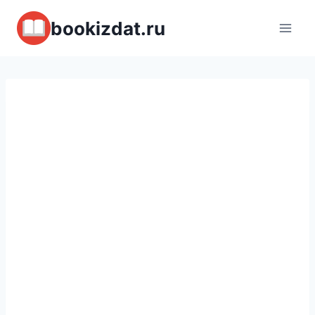
Перейти
bookizdat.ru
к
содержимому