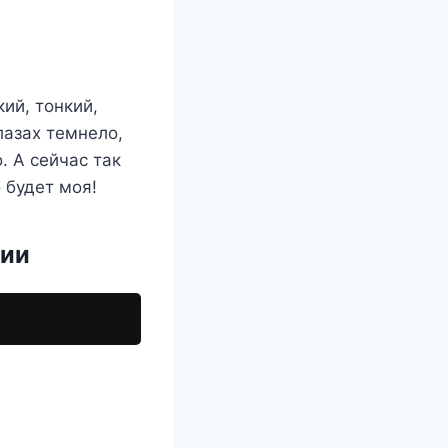
ий, тонкий,
лазах темнело,
. А сейчас так
 будет моя!
ции