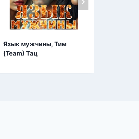
Язык мужчины, Тим
Яд на 
(Team) Тац
Валеса