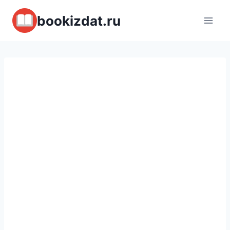
Перейти
bookizdat.ru
к
содержимому