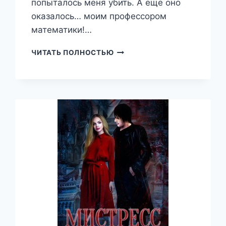
попыталось меня убить. А еще оно
оказалось… моим профессором
математики!…
МОЙ
ЧИТАТЬ ПОЛНОСТЬЮ
ПРОФЕССОР…
КРОВОПИЙЦА!,
ЛЮЧИЯ
ФОН
БЕРЕНГОТТ