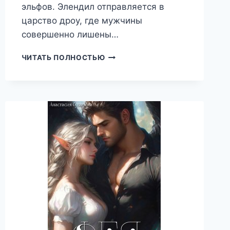
эльфов. Элендил отправляется в
царство дроу, где мужчины
совершенно лишены…
СВЕТЛЫЙ
ЧИТАТЬ ПОЛНОСТЬЮ
ЭЛЬФ
В
ЦАРСТВЕ
ДРОУ.
СПАСТИ
ОТ
НАВЯЗАННОЙ
ЖЕНЫ,
АННА
ЖНЕЦ