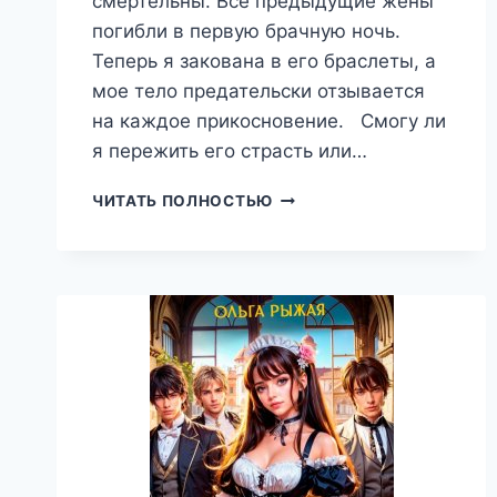
смертельны. Все предыдущие жены
погибли в первую брачную ночь.
Теперь я закована в его браслеты, а
мое тело предательски отзывается
на каждое прикосновение. Смогу ли
я пережить его страсть или…
В
ЧИТАТЬ ПОЛНОСТЬЮ
ПЛЕНУ
ЗОЛОТОГО
ДРАКОНА.
ПРИЗВАННАЯ
РОДИТЬ,
МАЙЯ
ХОУК