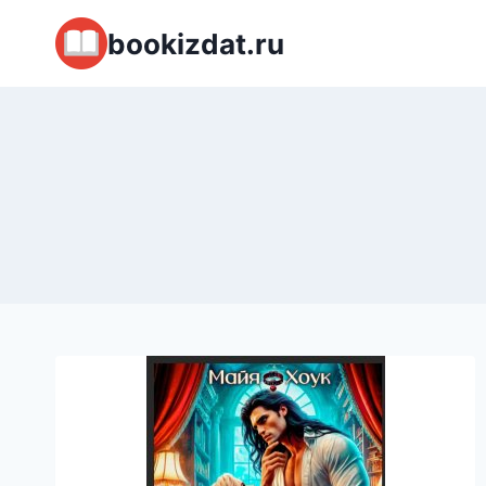
Перейти
bookizdat.ru
к
содержимому