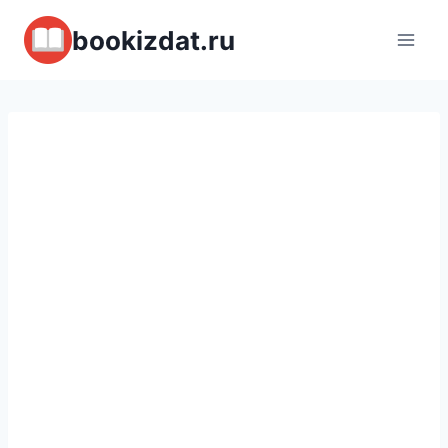
Перейти
bookizdat.ru
к
содержимому