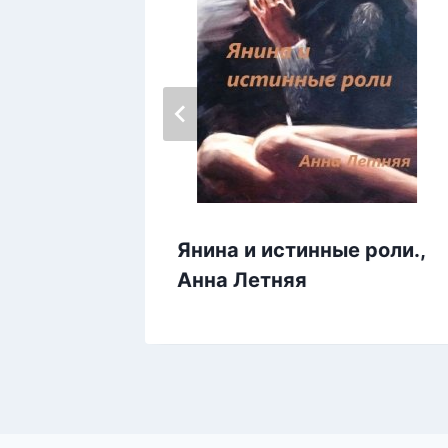
Янина и истинные роли.,
Чужая
Анна Летняя
риган