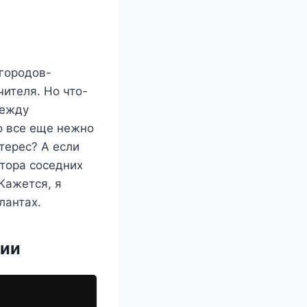
 городов-
чителя. Но что-
между
о все еще нежно
терес? А если
тора соседних
 Кажется, я
лантах.
ции