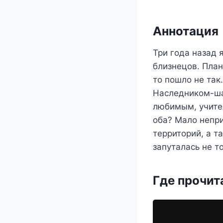
Аннотация
Три года назад 
близнецов. План
то пошло не так
Наследником-ша
любимым, учител
оба? Мало непр
территорий, а т
запуталась не т
Где прочит