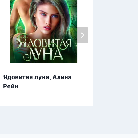
Ядовитая луна, Алина
Яд мое
Рейн
Кристи