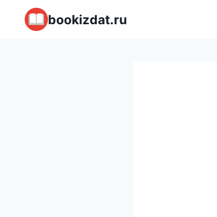
Перейти
bookizdat.ru
к
содержимому