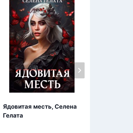
Яд сал
Ядовитая месть, Селена
Сакру
Гелата