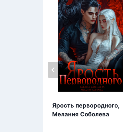
нь,
Ярость первородного,
н
Мелания Соболева