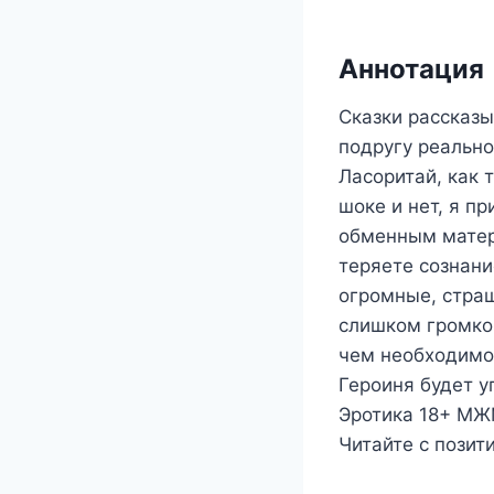
Аннотация
Сказки рассказ
подругу реальн
Ласоритай, как т
шоке и нет, я п
обменным матери
теряете сознание
огромные, страш
слишком громко 
чем необходимо..
Героиня будет у
Эротика 18+ МЖ
Читайте с позит