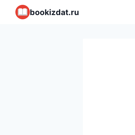
Перейти
bookizdat.ru
к
содержимому