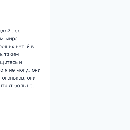
дой.. ее
ом мира
роших нет. Я в
ть таким
ащитесь и
 я не могу.. они
 огоньков, они
нтакт больше,