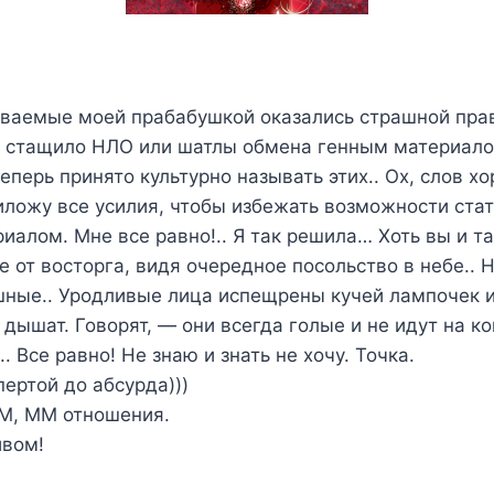
ываемые моей прабабушкой оказались страшной прав
о стащило НЛО или шатлы обмена генным материал
еперь принято культурно называть этих.. Ох, слов хо
риложу все усилия, чтобы избежать возможности ста
алом. Мне все равно!.. Я так решила… Хоть вы и т
 от восторга, видя очередное посольство в небе.. Но
ные.. Уродливые лица испещрены кучей лампочек и
дышат. Говорят, — они всегда голые и не идут на ко
 Все равно! Не знаю и знать не хочу. Точка.
пертой до абсурда)))
М, ММ отношения.
ивом!