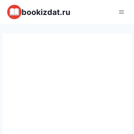
Перейти
bookizdat.ru
к
содержимому