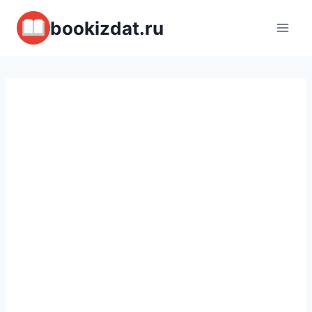
Перейти
bookizdat.ru
к
содержимому