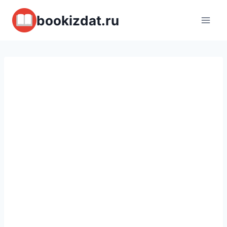
Перейти
bookizdat.ru
к
содержимому