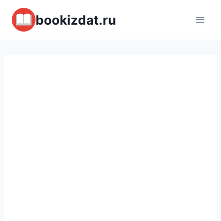
Перейти
bookizdat.ru
к
содержимому