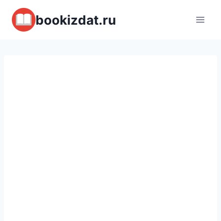
Перейти
bookizdat.ru
к
содержимому