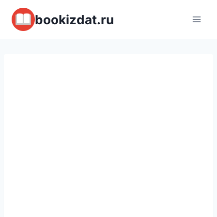
Перейти
bookizdat.ru
к
содержимому