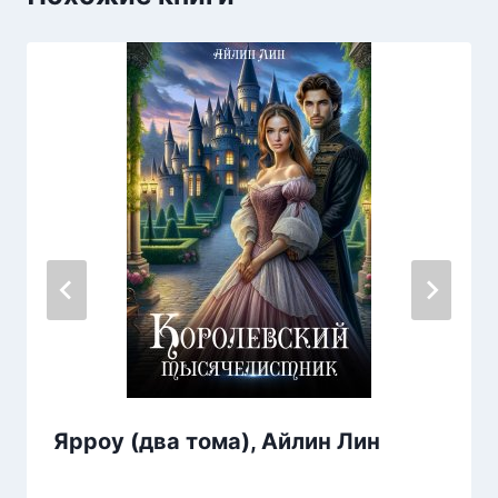
Ярроу (два тома), Айлин Лин