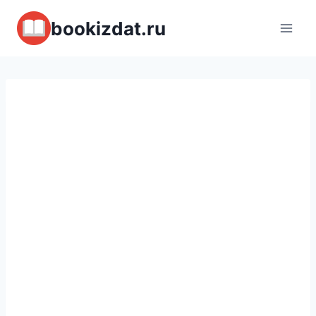
Перейти
bookizdat.ru
к
содержимому