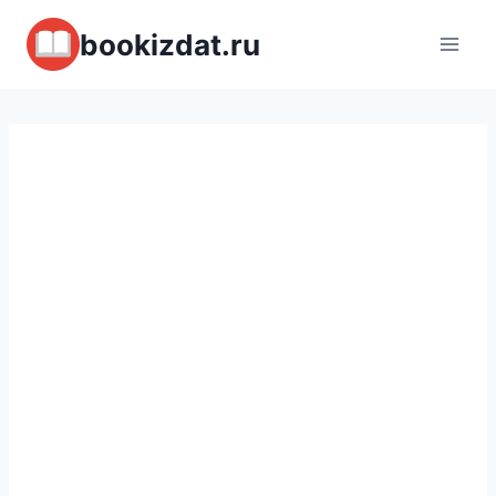
Перейти
bookizdat.ru
к
содержимому