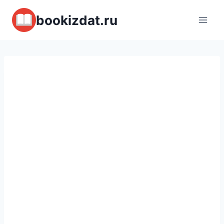
Перейти
bookizdat.ru
к
содержимому