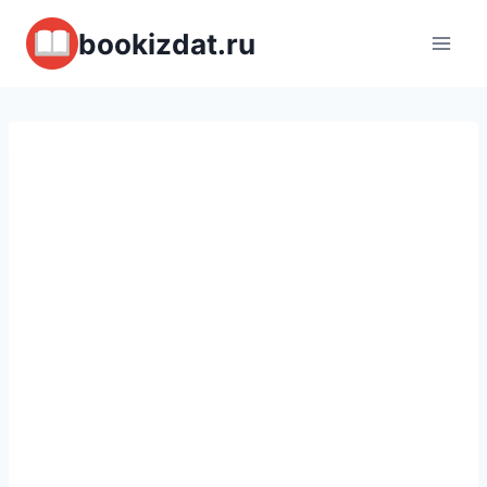
Перейти
bookizdat.ru
к
содержимому