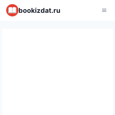
Перейти
bookizdat.ru
к
содержимому