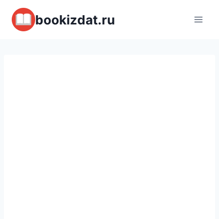
Перейти
bookizdat.ru
к
содержимому