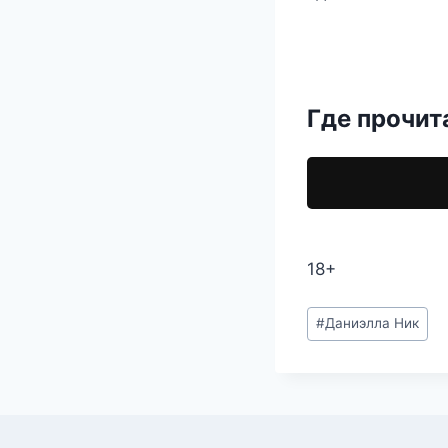
Где прочит
18+
Метки
#
Даниэлла Ник
записи: