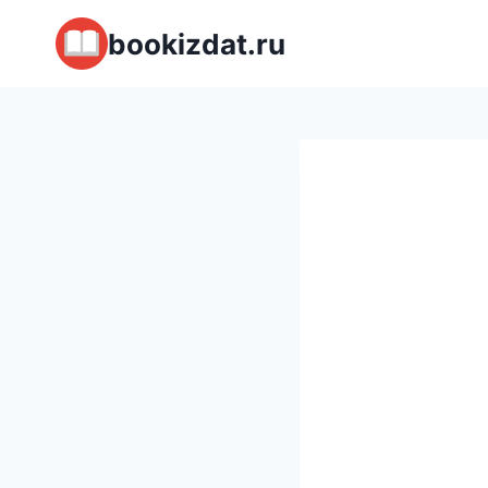
Перейти
bookizdat.ru
к
содержимому