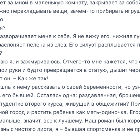
т за мной в маленькую комнату, закрывает за собой
жно перекладывать вещи, зачем-то прибирать игруш
но.
я?
зворачивает меня к себе. Я не вижу его, нижняя г
 заслоняет пелена из слез. Его силуэт расплывается
?
аю я, и зажмуриваюсь. Отчего-то мне кажется, что 
мои руки и будто превращается в статую, дышит чер
 он. – Как же так!
ишла к нему рассказать о своей беременности, но уз
 его бывшей. Осталась одна: раздавленная, брошен
студентке второго курса, живущей в общежитии? Пр
ной город и растить ребенка как мать-одиночка. Его
малыше, значит, все к лучшему. Наш роман был коро
знь с чистого листа, я – бывшая спортсменка и не 