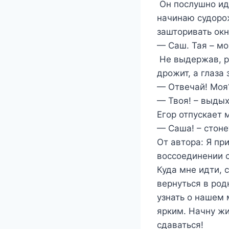
Он послушно иде
начинаю судоро
зашторивать ок
— Саш. Тая – мо
Не выдержав, ра
дрожит, а глаза
— Отвечай! Моя
— Твоя! – выдых
Егор отпускает 
— Саша! – стонет
От автора: Я пр
воссоединении с
Куда мне идти, 
вернуться в род
узнать о нашем 
ярким. Начну жи
сдаваться!