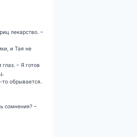
риц лекарство. –
ки, и Тая не
глаз. – Я готов
ц.
-то обрывается.
ть сомнения? –
.