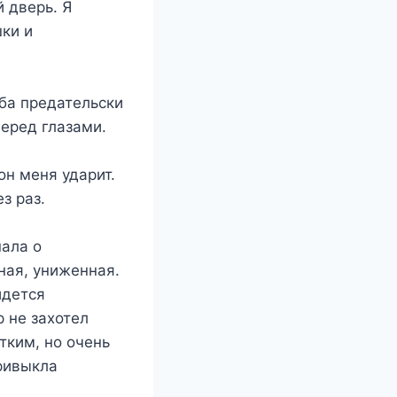
 дверь. Я
ки и
уба предательски
 перед глазами.
он меня ударит.
ез раз.
нала о
ная, униженная.
идется
р не захотел
тким, но очень
привыкла