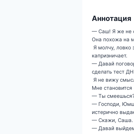
Аннотация
— Саш! Я же не 
Она похожа на м
Я молчу, ловко 
капризничает.
— Давай поговор
сделать тест ДН
Я не вижу смысл
Мне становится
— Ты смеешься?
— Господи, Юмша
истерично выда
— Скажи, Саша.
— Давай выйдем.