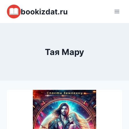
Перейти
bookizdat.ru
к
содержимому
Тая Мару