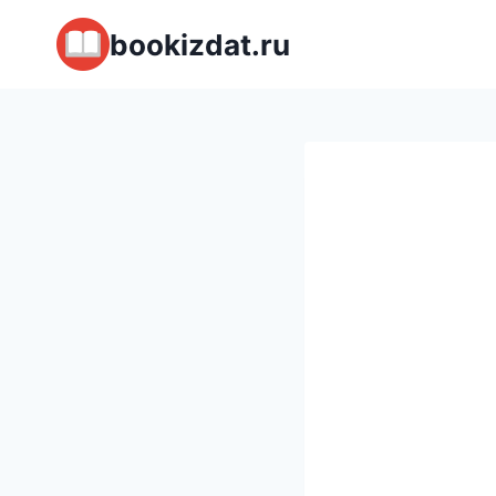
Перейти
bookizdat.ru
к
содержимому