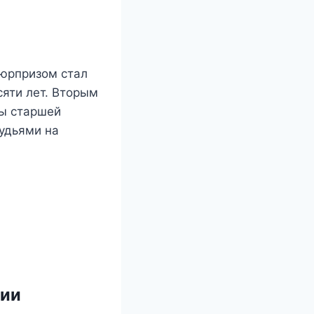
сюрпризом стал
сяти лет. Вторым
ры старшей
судьями на
ции