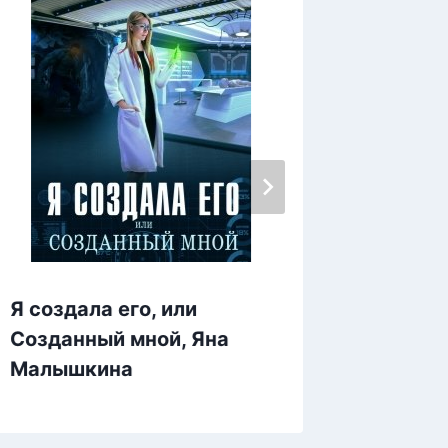
Я создала его, или
Я прос
Созданный мной, Яна
Морец
Малышкина