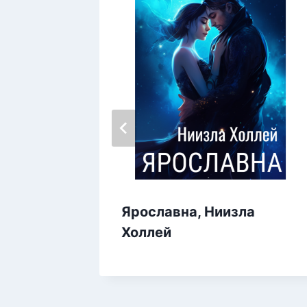
 Ниизла
Ярославна, Ниизла
Холлей