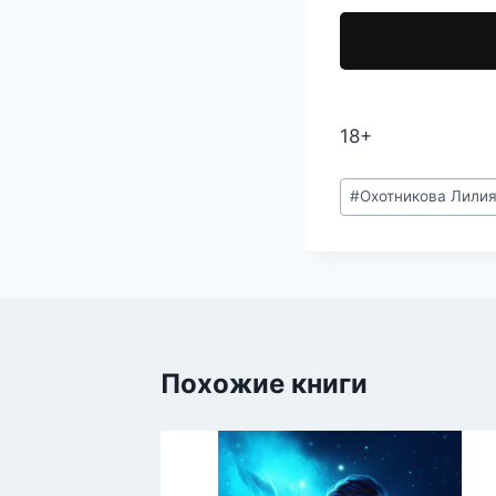
18+
Метки
#
Охотникова Лили
записи:
Похожие книги