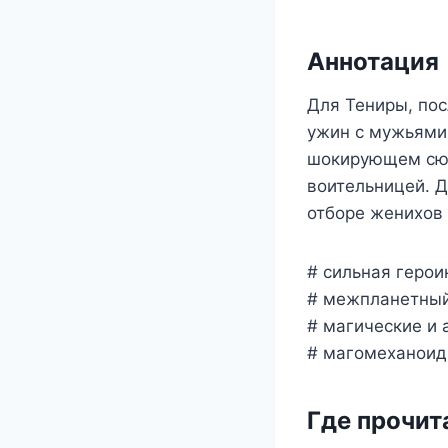
Аннотация
Для Тениры, пос
ужин с мужьями.
шокирующем сюр
воительницей. Д
отборе женихов 
# сильная герои
# межпланетный
# магические и 
# магомеханоид
Где прочит