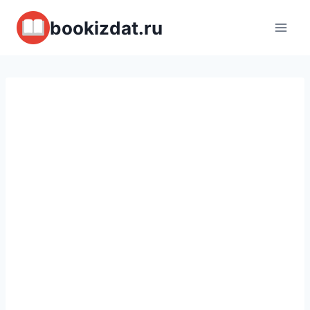
Перейти
bookizdat.ru
к
содержимому