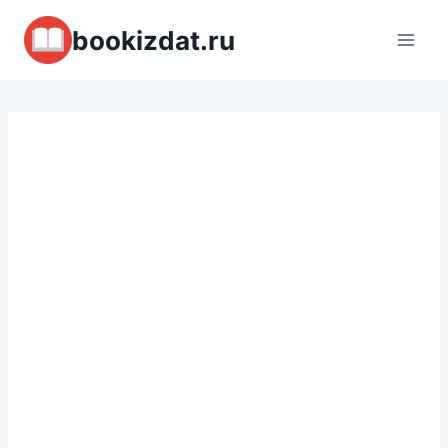
Перейти
bookizdat.ru
к
содержимому