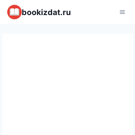
Перейти
bookizdat.ru
к
содержимому