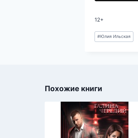
12+
Метки
#
Юлия Ильская
записи:
Похожие книги