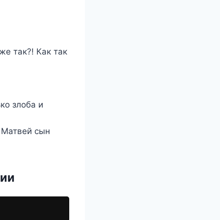
же так?! Как так
ко злоба и
— Матвей сын
ции