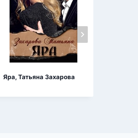
Янтарь
Яра, Татьяна Захарова
Лина 