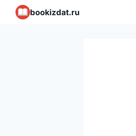
Перейти
bookizdat.ru
к
содержимому