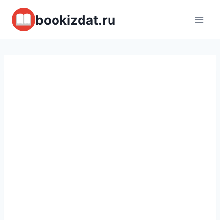
Перейти
bookizdat.ru
к
содержимому