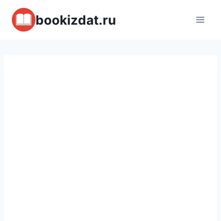
Перейти
bookizdat.ru
к
содержимому