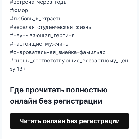
#встреча_через_годы
#юмор
#любовь_и_страсть
#веселая_студенческая_жизнь
#неунывающая_героиня
#настоящие_мужчины
#очаровательная_змейка-фамильяр
#сцены_соответствующие_возрастному_цен
зу_18+
Где прочитать полностью
онлайн без регистрации
Читать онлайн без регистрации