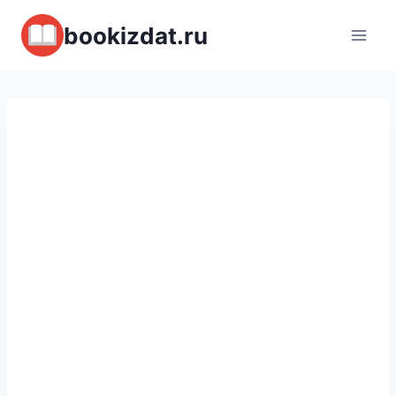
Перейти
bookizdat.ru
к
содержимому