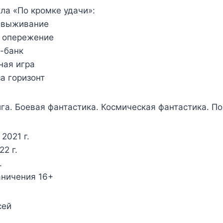
ла «По кромке удачи»:
а выживание
а опережение
а-банк
ная игра
за горизонт
га. Боевая фантастика. Космическая фантастика. П
2021 г.
2 г.
.
аничения 16+
сей