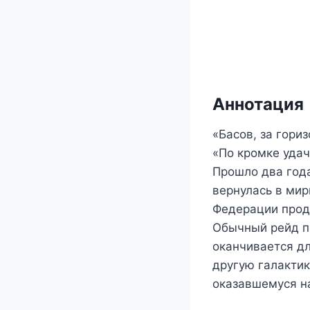
Аннотация
«Басов, за гори
«По кромке удач
Прошло два года
вернулась в ми
Федерации прод
Обычный рейд п
оканчивается д
другую галактик
оказавшемуся на