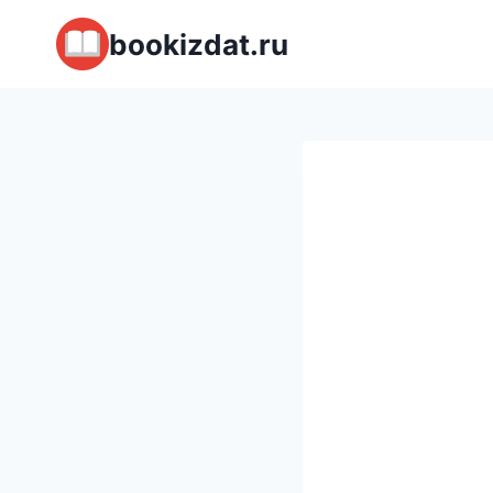
Перейти
bookizdat.ru
к
содержимому