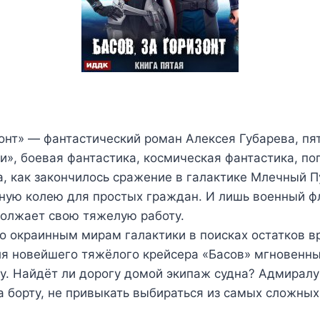
зонт» — фантастический роман Алексея Губарева, пя
и», боевая фантастика, космическая фантастика, п
, как закончилось сражение в галактике Млечный П
рную колею для простых граждан. И лишь военный ф
олжает свою тяжелую работу.
о окраинным мирам галактики в поисках остатков в
ля новейшего тяжёлого крейсера «Басов» мгновенн
у. Найдёт ли дорогу домой экипаж судна? Адмиралу
 борту, не привыкать выбираться из самых сложных