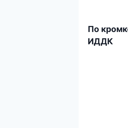
По кромке
ИДДК