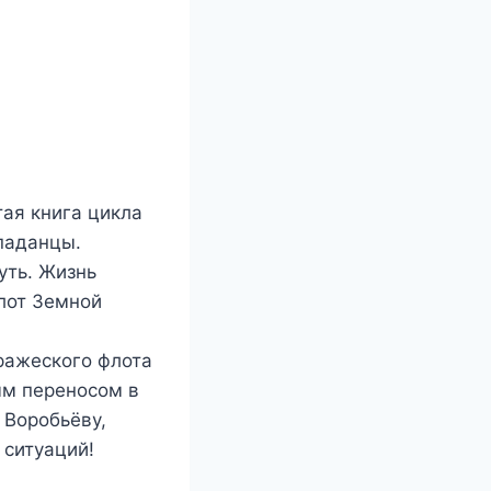
тая книга цикла
опаданцы.
уть. Жизнь
лот Земной
ражеского флота
ым переносом в
 Воробьёву,
 ситуаций!