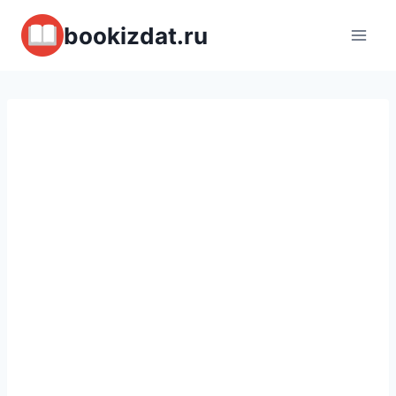
Перейти
bookizdat.ru
к
содержимому