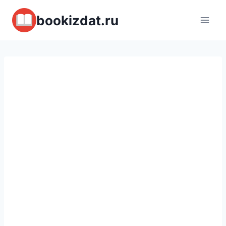
Перейти
bookizdat.ru
к
содержимому