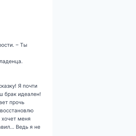
ости. – Ты
младенца.
казку! Я почти
ш брак идеален!
ает прочь
 восстановлю
 хочет меня
авил… Ведь я не