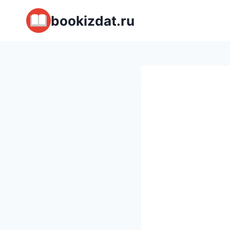
Перейти
bookizdat.ru
к
содержимому