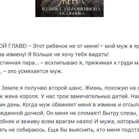
ГЛАВЕ! – Этот ребенок не от меня! – мой муж в яр
за измену! Я больше не хочу тебя видеть!
истинная пара… – всхлипываю я, прижимая к груди 
, – зло усмехается муж.
 Земле я получаю второй шанс. Жизнь, похожую на с
ак жена короля. У нас трое замечательных детей. На
ин день. Когда муж обвиняет меня в измене и отсыл
жденной дочкой. Он меня не сломает! Вытру слезы,
бняк и заживу всем врагам назло! И мужа, который
ать не собираюсь. Еще бы выяснить, кто меня подст