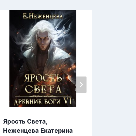
Ярость Света,
Ярмарк
Неженцева Екатерина
Фарди