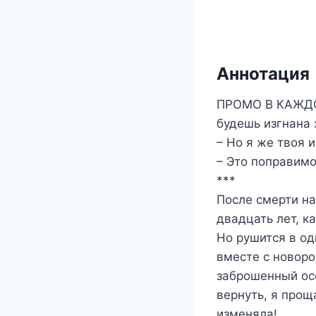
Аннотация
ПРОМО В КАЖДОЙ 
будешь изгнана 
– Но я же твоя 
– Это поправимо
***
После смерти на
двадцать лет, к
Но рушится в од
вместе с новоро
заброшенный осо
вернуть, я прощ
изменяла!