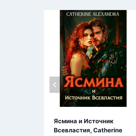
Ясмина и Источник
онов 2.
Всевластия, Catherine
,