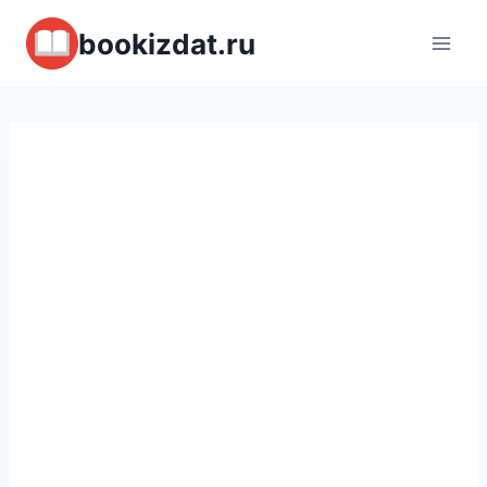
Перейти
bookizdat.ru
к
содержимому