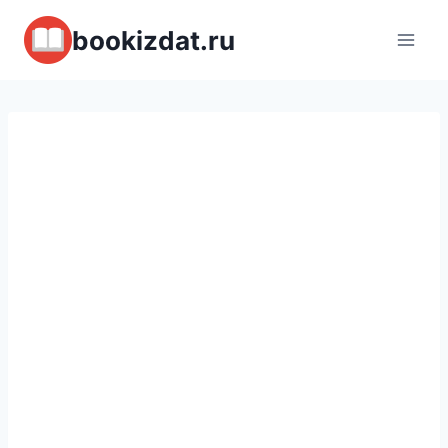
Перейти
bookizdat.ru
к
содержимому