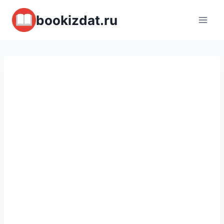
Перейти
bookizdat.ru
к
содержимому