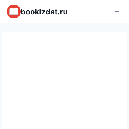
Перейти
bookizdat.ru
к
содержимому