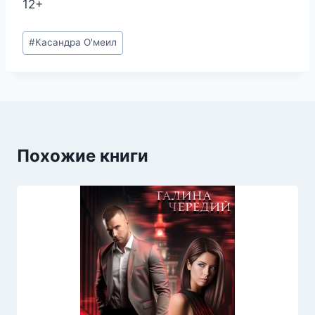
12+
Метки
#
Касандра О'меил
записи:
Похожие книги