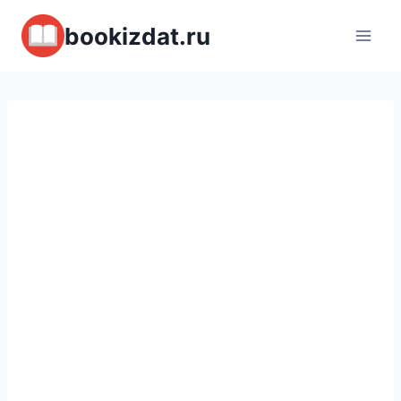
Перейти
bookizdat.ru
к
содержимому