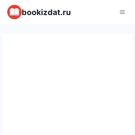
Перейти
bookizdat.ru
к
содержимому