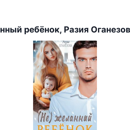
анный ребёнок, Разия Оганезо