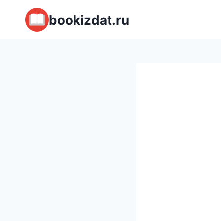
Перейти
bookizdat.ru
к
содержимому