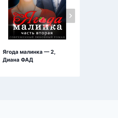
Ягода малинка — 2,
Я. Хочу
Диана ФАД
Шарм