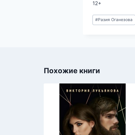
12+
Метки
#
Разия Оганезова
записи:
Похожие книги