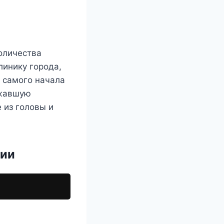
количества
линику города,
 самого начала
ежавшую
 из головы и
ции